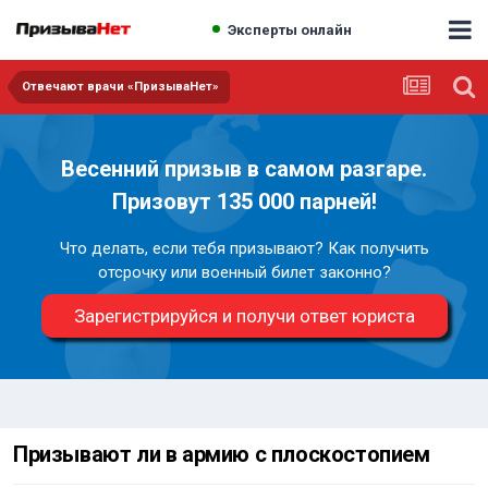
Эксперты онлайн
Отвечают врачи «ПризываНет»
Весенний призыв в самом разгаре.
Призовут 135 000 парней!
Что делать, если тебя призывают? Как получить
отсрочку или военный билет законно?
Зарегистрируйся и получи ответ юриста
Призывают ли в армию с плоскостопием