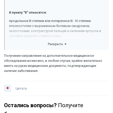
К пункту "б" относятся:
продольное III степени или поперечное III - IV степени
плоскостопие с выраженным болевым синдромом,
экзостозами, контрактурой пальцев и наличием артроза в
суставах среднего отдела стопы;
Раскрыть
К пункту "в" относятся:
продольное плоскостопие III степени без вальгусной
Получение направления на дополнительное медицинское
установки пяточной кости и явлений деформирующего
обследование возможно, в любом случае, крайне желательно
артроза в суставах среднего отдела стопы;
иметь на руках медицинские документы, подтверждающие
наличие заболевания.
Цитата
Остались вопросы?
Получите