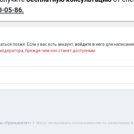
0-05-86.
ться позже. Если у вас есть аккаунт,
войдите в него
для написания
одератора, прежде чем оно станет доступным.
ты «ПризываНет»
Могут ли призвать после комиссии по зачислению в