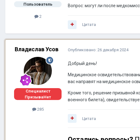
Пользователь
Вопрос: могут ли после медкомисс
2
Цитата
Владислав Усов
Опубликовано:
26 декабря 2024
Добрый день!
Медицинское освидетельствование
вас направят на медицинское осв
Специалист
Кроме того, решение призывной ко
ПризываНет
военного билета), свидетельствуе
285
Цитата
Остались вопросы?
П