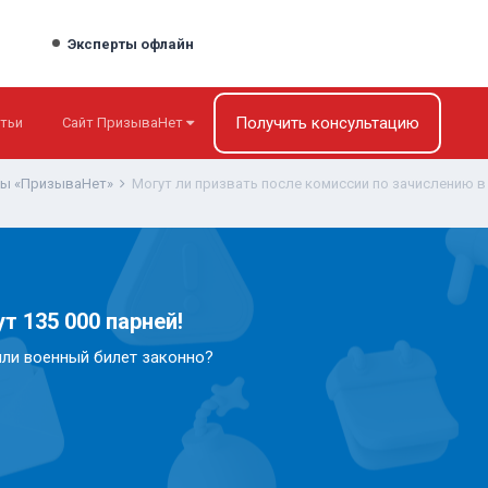
Эксперты офлайн
Получить консультацию
тьи
Сайт ПризываНет
ты «ПризываНет»
Могут ли призвать после комиссии по зачислению в
т 135 000 парней!
или военный билет законно?