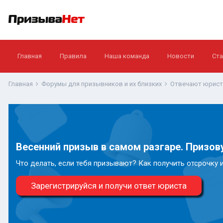
Главная
Правила
Наша команда
Новости
Ста
Главная
Форумы для призывников и их близких
Отвечают юрис
Весенний призыв в самом разгаре. Призову
Что делать, если тебя призывают? Как получить отсрочку 
Зарегистрируйся и получи ответ юриста