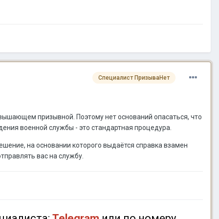
Специалист ПризываНет
ревышающем призывной. Поэтому нет оснований опасаться, что
ения военной службы - это стандартная процедура.
решение, на основании которого выдаётся справка взамен
отправлять вас на службу.
циалиста:
Telegram
или по номеру