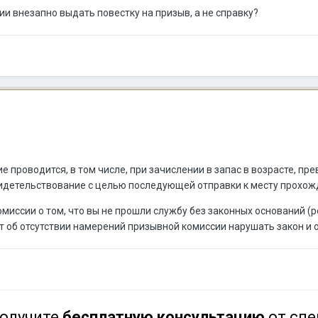
ии внезапно выдать повестку на призыв, а не справку?
 проводится, в том числе, при зачислении в запас в возрасте, п
идетельствование с целью последующей отправки к месту прохожд
миссии о том, что вы не прошли службу без законных оснований (
т об отсутствии намерений призывной комиссии нарушать закон и 
олучите
бесплатную консультацию
от спе