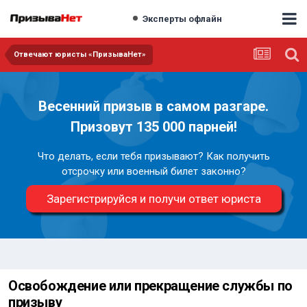
Эксперты офлайн
Отвечают юристы «ПризываНет»
Весенний призыв в самом разгаре.
Призовут 135 000 парней!
Что делать, если тебя призывают? Как получить
отсрочку или военный билет законно?
Зарегистрируйся и получи ответ юриста
Освобождение или прекращение службы по
призыву