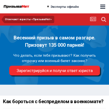
Эксперты офлайн
Отвечают юристы «ПризываНет»
Весенний призыв в самом разгаре.
Призовут 135 000 парней!
Что делать, если тебя призывают? Как получить
отсрочку или военный билет законно?
Зарегистрируйся и получи ответ юриста
Как бороться с беспределом в военкомате?