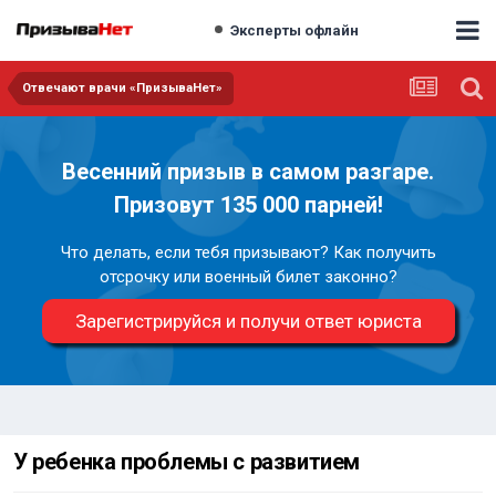
Эксперты офлайн
Отвечают врачи «ПризываНет»
Весенний призыв в самом разгаре.
Призовут 135 000 парней!
Что делать, если тебя призывают? Как получить
отсрочку или военный билет законно?
Зарегистрируйся и получи ответ юриста
У ребенка проблемы с развитием