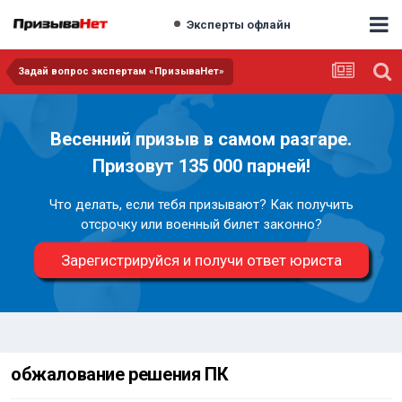
Эксперты офлайн
Задай вопрос экспертам «ПризываНет»
Весенний призыв в самом разгаре.
Призовут 135 000 парней!
Что делать, если тебя призывают? Как получить
отсрочку или военный билет законно?
Зарегистрируйся и получи ответ юриста
обжалование решения ПК