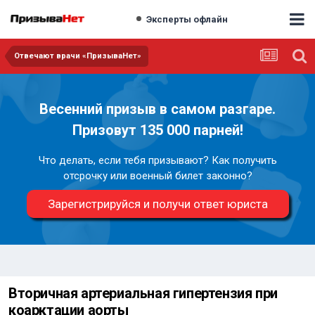
Эксперты офлайн
Отвечают врачи «ПризываНет»
Весенний призыв в самом разгаре.
Призовут 135 000 парней!
Что делать, если тебя призывают? Как получить
отсрочку или военный билет законно?
Зарегистрируйся и получи ответ юриста
Вторичная артериальная гипертензия при
коарктации аорты