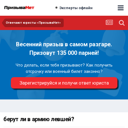
Эксперты офлайн
Отвечают юристы «ПризываНет»
Весенний призыв в самом разгаре.
Призовут 135 000 парней!
Что делать, если тебя призывают? Как получить
отсрочку или военный билет законно?
Зарегистрируйся и получи ответ юриста
берут ли в армию левшей?