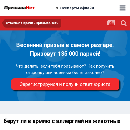
Эксперты офлайн
Отвечают врачи «ПризываНет»
Весенний призыв в самом разгаре.
Призовут 135 000 парней!
Что делать, если тебя призывают? Как получить
отсрочку или военный билет законно?
Зарегистрируйся и получи ответ юриста
берут ли в армию с аллергией на животных