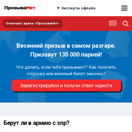
Эксперты офлайн
Отвечают врачи «ПризываНет»
Весенний призыв в самом разгаре.
Призовут 135 000 парней!
Что делать, если тебя призывают? Как получить
отсрочку или военный билет законно?
Зарегистрируйся и получи ответ юриста
Берут ли в армию с зпр?