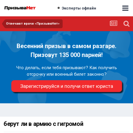
Эксперты офлайн
Отвечают врачи «ПризываНет»
Весенний призыв в самом разгаре.
Призовут 135 000 парней!
Что делать, если тебя призывают? Как получить
отсрочку или военный билет законно?
Зарегистрируйся и получи ответ юриста
берут ли в армию с гигромой