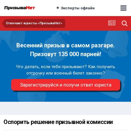
Эксперты офлайн
Отвечают юристы «ПризываНет»
Весенний призыв в самом разгаре.
Призовут 135 000 парней!
Что делать, если тебя призывают? Как получить
отсрочку или военный билет законно?
Зарегистрируйся и получи ответ юриста
Оспорить решение призывной комиссии