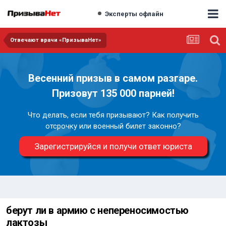
Эксперты офлайн
Отвечают врачи «ПризываНет»
Весенний призыв в самом разгаре.
Призовут 135 000 парней!
Что делать, если тебя призывают? Как получить
отсрочку или военный билет законно?
Зарегистрируйся и получи ответ юриста
берут ли в армию с непереносимостью
лактозы