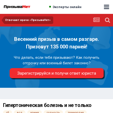
Эксперты онлайн
Отвечают врачи «ПризываНет»
Весенний призыв в самом разгаре.
Призовут 135 000 парней!
Что делать, если тебя призывают? Как получить
отсрочку или военный билет законно?
Зарегистрируйся и получи ответ юриста
Гипертоническая болезнь и не только
гб
всд
армия
годность
тахикардия