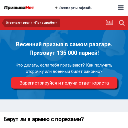
Эксперты офлайн
Отвечают врачи «ПризываНет»
Весенний призыв в самом разгаре.
Призовут 135 000 парней!
Что делать, если тебя призывают? Как получить
отсрочку или военный билет законно?
Зарегистрируйся и получи ответ юриста
Берут ли в армию с порезами?