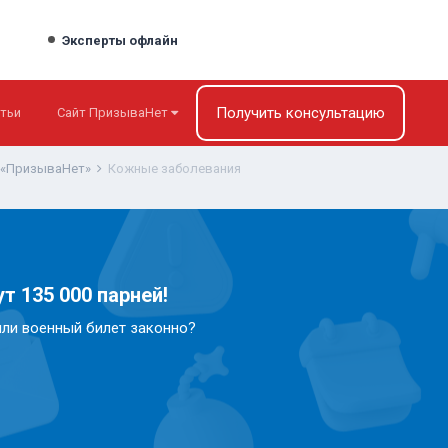
Эксперты офлайн
Получить консультацию
тьи
Сайт ПризываНет
 «ПризываНет»
Кожные заболевания
т 135 000 парней!
или военный билет законно?