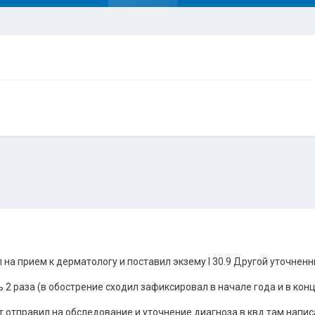
л на прием к дерматологу и поставил экзему l 30.9 Другой уточнен
 2 раза (в обострение сходил зафиксировал в начале года и в конц
т отправил на обследование и уточнение диагноза в квд там напис