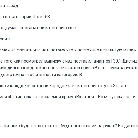
ца назад
в по категории «Г» ст 63
от думаю поставят ли категорию «в»?
тавить
х можно сказать что нет, потому что я постоянно использую мази и
 того как посмотрел выписку с квд поставил диагноз l 30.1 Дисгид
таким диагнозом должны поставить категорию «В», что руки запуск
едостаточно чтобы вынести категорию В
но и каждое обострение продлевает категорию эту на 3 года
и «Г» типо сказал с экземой сразу «В» ставят. Но могут сказал оче
на сколько будет плохо что не будет высыпаний на руках? На данн