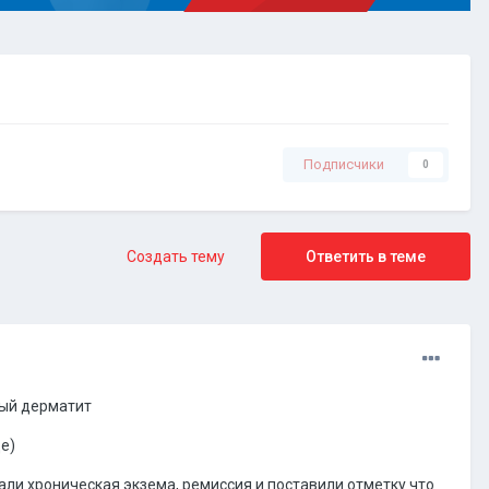
Подписчики
0
Создать тему
Ответить в теме
ный дерматит
е)
али хроническая экзема, ремиссия и поставили отметку что