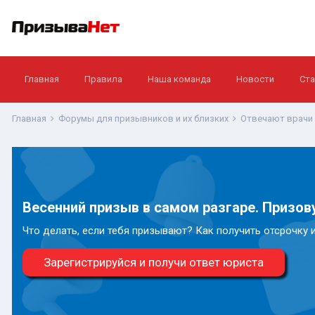
Главная
Правила
Наша команда
Новости
Ста
Главная
Форумы для призывников и их близких
Отвечают врачи
Весенний призыв в самом разгаре. Призову
Что делать, если тебя призывают? Как получить отсрочку 
Зарегистрируйся и получи ответ юриста