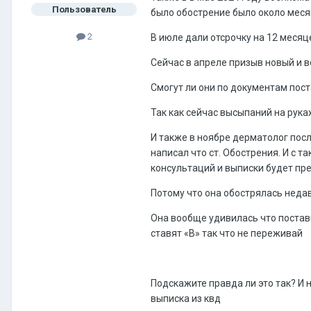
Пользователь
было обострение было около меся
2
В июле дали отсрочку на 12 месяце
Сейчас в апреле призыв новый и в
Смогут ли они по документам пос
Так как сейчас высыпаний на рука
И также в ноябре дерматолог после
написал что ст. Обострения. И с 
консультаций и выписки будет пр
Потому что она обострялась недав
Она вообще удивилась что поставил
ставят «В» так что не переживай
Подскажите правда ли это так? И 
выписка из квд