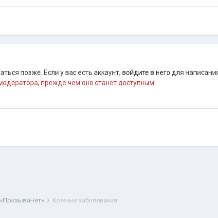
ться позже. Если у вас есть аккаунт,
войдите в него
для написания
одератора, прежде чем оно станет доступным.
 «ПризываНет»
Кожные заболевания