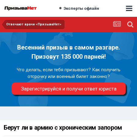
Эксперты офлайн
Отвечают врачи «ПризываНет»
Весенний призыв в самом разгаре.
Призовут 135 000 парней!
Что делать, если тебя призывают? Как получить
отсрочку или военный билет законно?
Зарегистрируйся и получи ответ юриста
Берут ли в армию с хроническим запором