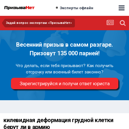
Эксперты офлайн
Задай вопрос экспертам «ПризываНет»
Весенний призыв в самом разгаре.
Призовут 135 000 парней!
Что делать, если тебя призывают? Как получить
отсрочку или военный билет законно?
Зарегистрируйся и получи ответ юриста
килевидная деформация грудной клетки
берут ли в армию