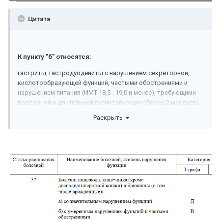
Цитата
К пункту "б" относятся:
гастриты, гастродуодениты с нарушением секреторной,
кислотообразующей функций, частыми обострениями и
нарушением питания (ИМТ 18,5 - 19,0 и менее), требующими
повторной и длительной госпитализации (более 2 месяцев)
при безуспешном лечении в стационарных условиях;
Раскрыть
К пункту "в" относятся:
хронические гастриты, гастродуодениты с незначительным
нарушением секреторной функции с редкими обострениями;