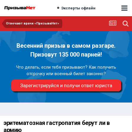
Эксперты офлайн
Отвечают врачи «ПризываНет»
Весенний призыв в самом разгаре.
Призовут 135 000 парней!
Что делать, если тебя призывают? Как получить
отсрочку или военный билет законно?
Зарегистрируйся и получи ответ юриста
эритематозная гастропатия берут ли в
армию