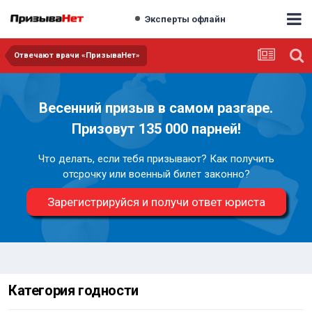
Эксперты офлайн
Отвечают врачи «ПризываНет»
Весенний призыв в самом разгаре.
Призовут 135 000 парней!
Что делать, если тебя призывают? Как получить
отсрочку или военный билет законно?
Зарегистрируйся и получи ответ юриста
Категория годности