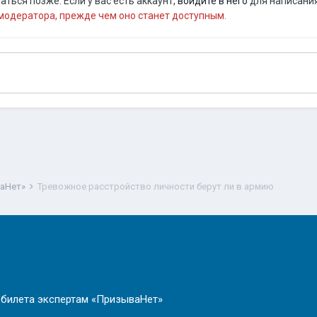
ться позже. Если у вас есть аккаунт,
войдите в него
для написания
одератора, прежде чем оно станет доступным.
ваНет»
Тревожное расстройство личности берут ли в армию
 билета экспертам «ПризываНет»