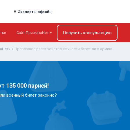
Эксперты офлайн
Получить консультацию
тьи
Сайт ПризываНет
ваНет»
Тревожное расстройство личности берут ли в армию
т 135 000 парней!
или военный билет законно?