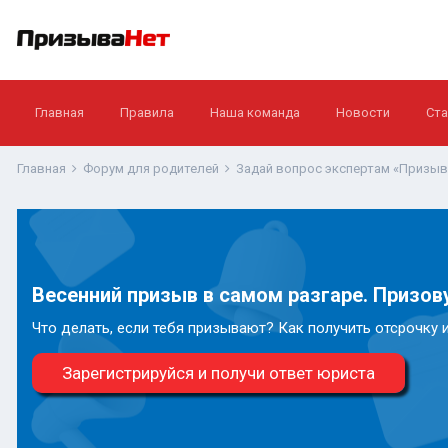
Главная
Правила
Наша команда
Новости
Ста
Главная
Форум для родителей
Задай вопрос экспертам «Призы
Весенний призыв в самом разгаре. Призову
Что делать, если тебя призывают? Как получить отсрочку 
Зарегистрируйся и получи ответ юриста