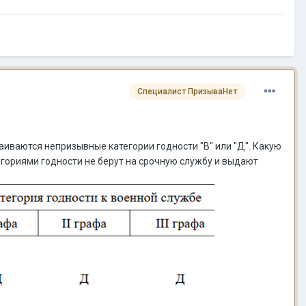
Специалист ПризываНет
аиваются непризывные категории годности "В" или "Д". Какую
егориями годности не берут на срочную службу и выдают