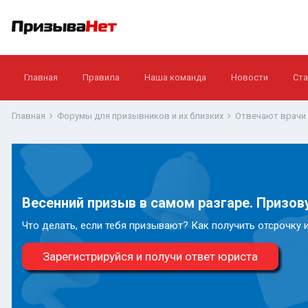
Главная
Правила
Наша команда
Новости
Ста
Главная
Форумы для призывников и их близких
Отвечают врачи
Весенний призыв в самом разгаре. Призову
Что делать, если тебя призывают? Как получить отсрочку 
Зарегистрируйся и получи ответ юриста