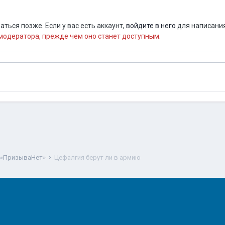
ться позже. Если у вас есть аккаунт,
войдите в него
для написания
одератора, прежде чем оно станет доступным.
 «ПризываНет»
Цефалгия берут ли в армию