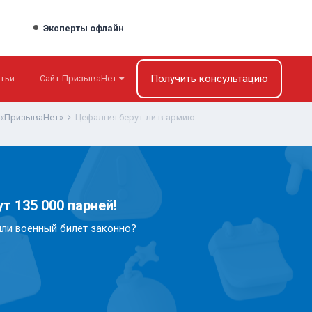
Эксперты офлайн
Получить консультацию
тьи
Сайт ПризываНет
 «ПризываНет»
Цефалгия берут ли в армию
т 135 000 парней!
или военный билет законно?