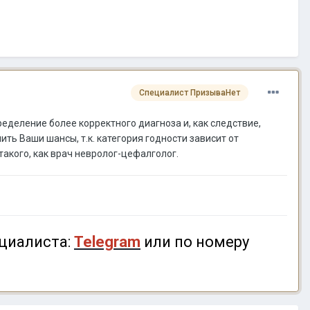
Специалист ПризываНет
еделение более корректного диагноза и, как следствие,
ь Ваши шансы, т.к. категория годности зависит от
такого, как врач невролог-цефалголог.
циалиста:
Telegram
или по номеру