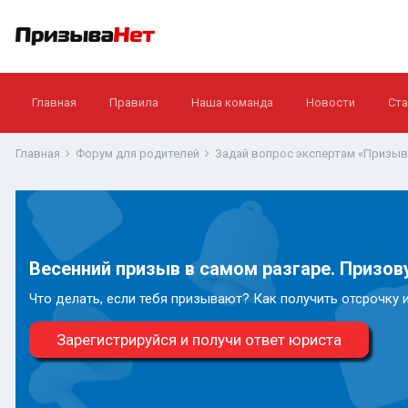
Главная
Правила
Наша команда
Новости
Ста
Главная
Форум для родителей
Задай вопрос экспертам «Призы
Весенний призыв в самом разгаре. Призову
Что делать, если тебя призывают? Как получить отсрочку 
Зарегистрируйся и получи ответ юриста