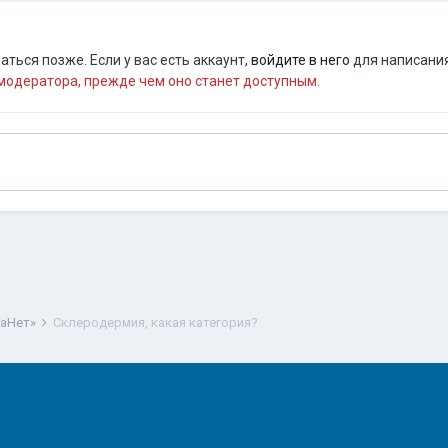
ться позже. Если у вас есть аккаунт,
войдите в него
для написания
одератора, прежде чем оно станет доступным.
ваНет»
Склеродермия, какая категория?