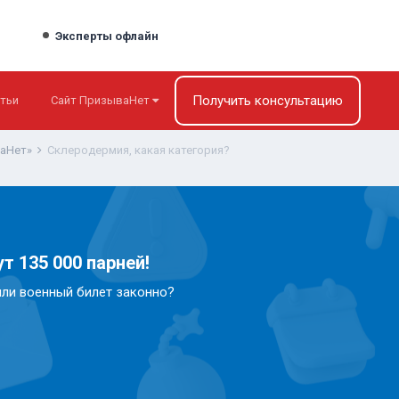
Эксперты офлайн
Получить консультацию
тьи
Сайт ПризываНет
ваНет»
Склеродермия, какая категория?
т 135 000 парней!
или военный билет законно?