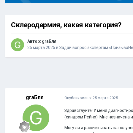
Склеродермия, какая категория?
Автор:
graБля
25 марта 2025
в
Задай вопрос экспертам «ПризываНе
graБля
Опубликовано:
25 марта 2025
Здравствуйте! У меня диагностир
(синдром Рейно). Мне назначена 
Могу ли я рассчитывать на получе