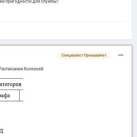
оей пригодности для службы?
Специалист ПризываНет
Расписания болезней: