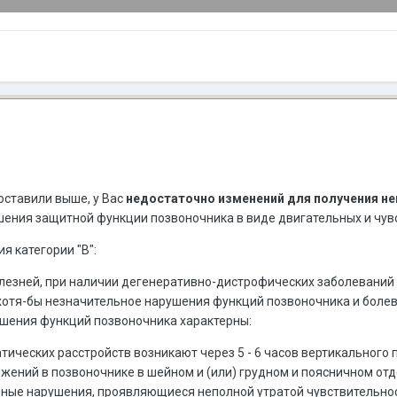
оставили выше, у Вас
недостаточно изменений
для получения не
рушения защитной функции позвоночника в виде двигательных и чу
я категории "В":
олезней, при наличии дегенеративно-дистрофических заболеваний 
я хотя-бы незначительное нарушения функций позвоночника и боле
ушения функций позвоночника характерны:
тических расстройств возникают через 5 - 6 часов вертикального
ений в позвоночнике в шейном и (или) грудном и поясничном отд
ьные нарушения, проявляющиеся неполной утратой чувствительнос