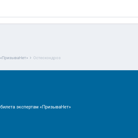
 «ПризываНет»
Остеохондроз
 билета экспертам «ПризываНет»