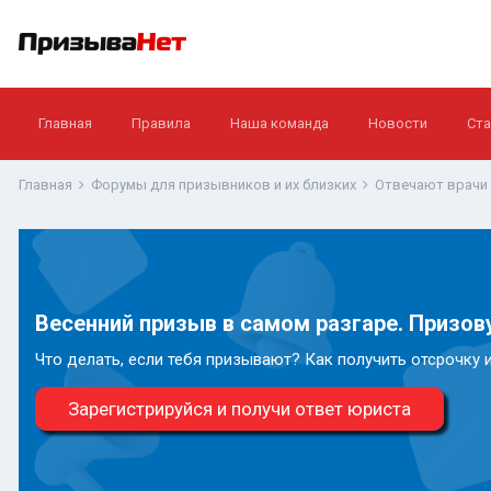
Главная
Правила
Наша команда
Новости
Ста
Главная
Форумы для призывников и их близких
Отвечают врачи
Весенний призыв в самом разгаре. Призову
Что делать, если тебя призывают? Как получить отсрочку 
Зарегистрируйся и получи ответ юриста