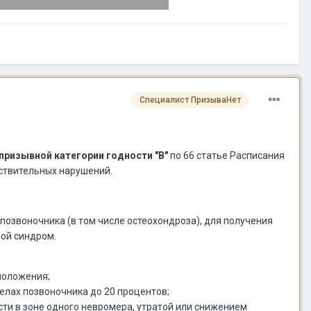
Специалист ПризываНет
призывной категории годности "В"
по 66 статье Расписания
вствительных нарушений.
позвоночника (в том числе остеохондроза), для получения
вой синдром.
 положения;
елах позвоночника до 20 процентов;
ти в зоне одного невромера, утратой или снижением