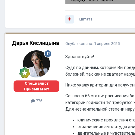
Цитата
Дарья Кислицына
Опубликовано:
1 апреля 2025
Здравствуйте!
Судя по данным, которые Вы пред
болезней, так как не хватает на
Специалист
Ниже укажу критерии для получени
ПризываНет
Согласно 66 статье расписания б
775
категории годности "В" требуетс
Для незначительной степени нар
клинические проявления ста
ограничение амплитуды движ
двигательные и чувствител