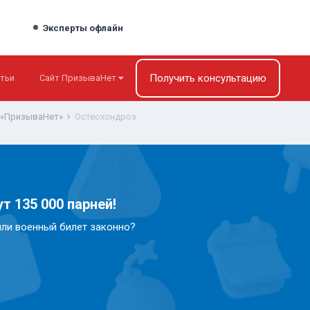
Эксперты офлайн
Получить консультацию
тьи
Сайт ПризываНет
 «ПризываНет»
Остеохондроз
т 135 000 парней!
или военный билет законно?