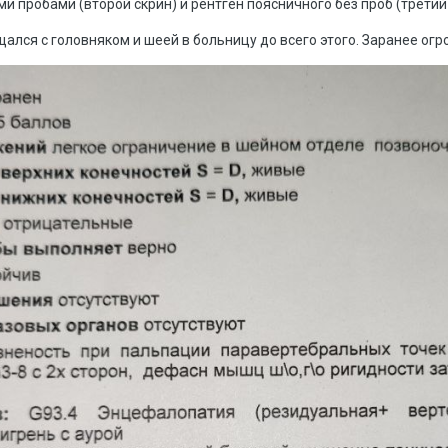
 пробами (второй скрин) и рентген поясничного без проб (третий 
ался с головняком и шеей в больницу до всего этого. Заранее огр