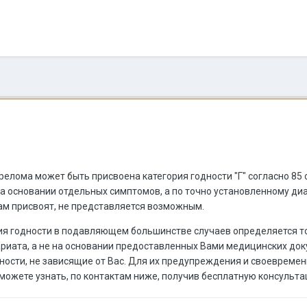
елома может быть присвоена категория годности "Г" согласно 85 
а основании отдельных симптомов, а по точно установленному диа
м присвоят, не представляется возможным.
ория годности в подавляющем большинстве случаев определяется 
риата, а не на основании предоставленных Вами медицинских до
ости, не зависящие от Вас. Для их предупреждения и своевременн
можете узнать, по контактам ниже, получив бесплатную консульта