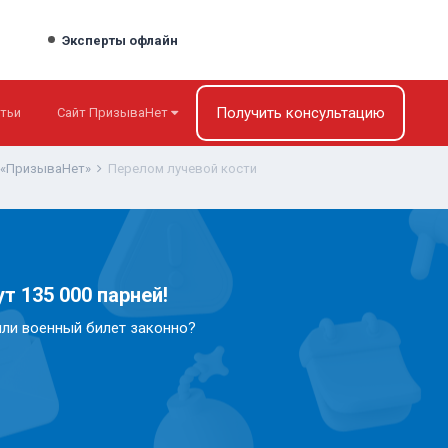
Эксперты офлайн
Получить консультацию
тьи
Сайт ПризываНет
 «ПризываНет»
Перелом лучевой кости
т 135 000 парней!
или военный билет законно?