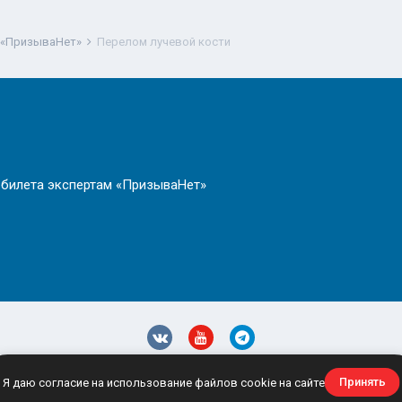
 «ПризываНет»
Перелом лучевой кости
 билета экспертам «ПризываНет»
олитика конфиденциальности
Обратная связь
site@prizyvanet.
Принять
Я даю согласие на использование файлов cookie на сайте