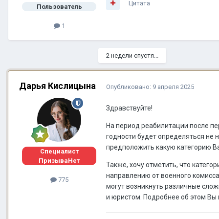
Цитата
Пользователь
1
2 недели спустя...
Дарья Кислицына
Опубликовано:
9 апреля 2025
Здравствуйте!
На период реабилитации после пер
годности будет определяться не н
предположить какую категорию Ва
Специалист
ПризываНет
Также, хочу отметить, что катег
направлению от военного комисса
775
могут возникнуть различные сложн
и юристом. Подробнее об этом Вы 