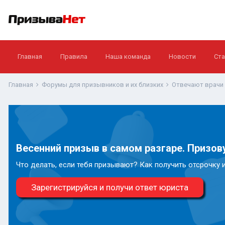
Главная
Правила
Наша команда
Новости
Ста
Главная
Форумы для призывников и их близких
Отвечают врачи
Весенний призыв в самом разгаре. Призову
Что делать, если тебя призывают? Как получить отсрочку 
Зарегистрируйся и получи ответ юриста