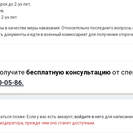
ок до 2-ух лет;
ев;
2-ух лет.
 в качестве меры наказания. Относительно последнего вопроса, не
ь документы и идти в военный комиссариат для получения отсроч
олучите
бесплатную консультацию
от спе
0-05-86.
ться позже. Если у вас есть аккаунт,
войдите в него
для написания
одератора, прежде чем оно станет доступным.