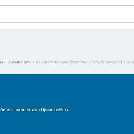
ты «ПризываНет»
Какая уголовная ответственность предусмотрена з
 билета экспертам «ПризываНет»