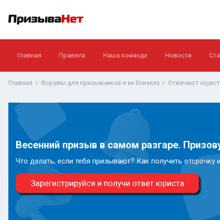
Главная
Правила
Наша команда
Новости
Ста
Главная
Форумы для призывников и их близких
Отвечают юрис
Весенний призыв в самом разгаре. Призову
Что делать, если тебя призывают? Как получить отсрочку 
Зарегистрируйся и получи ответ юриста