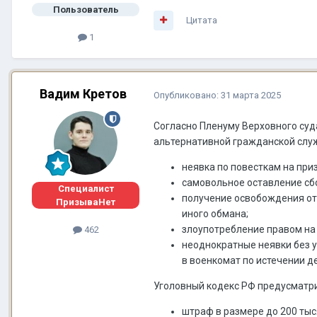
Пользователь
Цитата
1
Вадим Кретов
Опубликовано:
31 марта 2025
Согласно Пленуму Верховного суд
альтернативной гражданской служ
неявка по повесткам на пр
самовольное оставление сб
Специалист
получение освобождения от
ПризываНет
иного обмана;
злоупотребление правом на
462
неоднократные неявки без у
в военкомат по истечении 
Уголовный кодекс РФ предусматри
штраф в размере до 200 тыс