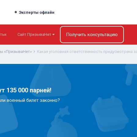
Эксперты офлайн
Получить консультацию
тьи
Сайт ПризываНет
ты «ПризываНет»
Какая уголовная ответственность предусмотрена з
т 135 000 парней!
или военный билет законно?