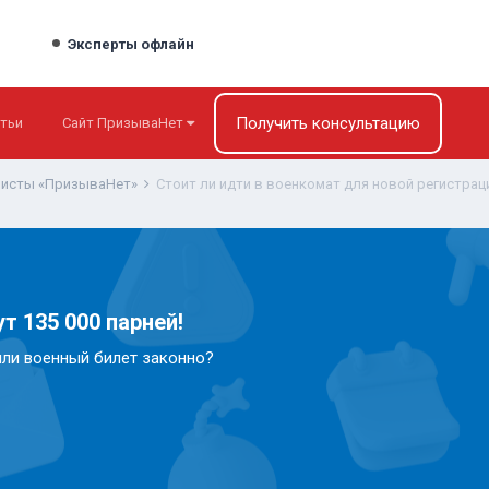
Эксперты офлайн
Получить консультацию
тьи
Сайт ПризываНет
исты «ПризываНет»
т 135 000 парней!
или военный билет законно?