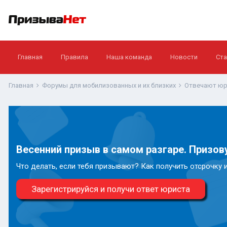
Главная
Правила
Наша команда
Новости
Ста
Главная
Форумы для мобилизованных и их близких
Отвечают юр
Весенний призыв в самом разгаре. Призову
Что делать, если тебя призывают? Как получить отсрочку 
Зарегистрируйся и получи ответ юриста