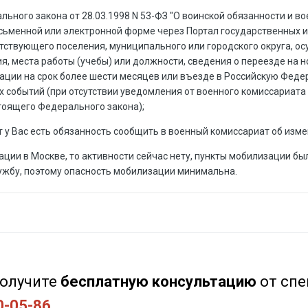
рального закона от 28.03.1998 N 53-ФЗ "О воинской обязанности и 
сьменной или электронной форме через Портал государственных и
ствующего поселения, муниципального или городского округа, о
я, места работы (учебы) или должности, сведения о переезде на 
ации на срок более шести месяцев или въезде в Российскую Феде
ых событий (при отсутствии уведомления от военного комиссариат
стоящего Федерального закона);
 у Вас есть обязанность сообщить в военный комиссариат об изм
ации в Москве, то активности сейчас нету, пункты мобилизации бы
ужбу, поэтому опасность мобилизации минимальна.
олучите
бесплатную консультацию
от
спе
0-05-86.