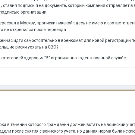
о , ставил подпись я на документе, который компания отправляет в
подписью организации.
 переехал в Москву, прописки никакой здесь не имею и соответств
а не открепился после переезда.
ейчас идти самостоятельно в военкомат для новой регистрации по
большие риски уехать на СВО?
с категорией здоровья "В" ограниченно годен к военной службе.
ока в течении которого гражданин должен встать на воинский уче
недели после снятия с воинского учета, но данная норма была искл