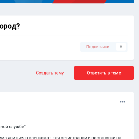
город?
Подписчики
0
Создать тему
Ответить в теме
ной службе" .
димо явиться в военкомат для регистрации и постановки на