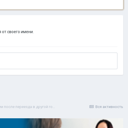
 от своего имени.
Стоит ли идти в военкомат для новой регистрации после переезда в другой город?
Вся активность