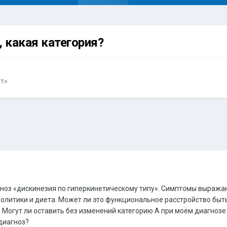
 какая категория?
т»
гноз «дискинезия по гиперкинетическому типу». Симптомы выражаю
литики и диета. Может ли это функциональное расстройство быть 
 Могут ли оставить без изменений категорию А при моём диагнозе
диагноз?