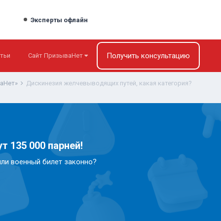
Эксперты офлайн
Получить консультацию
тьи
Сайт ПризываНет
ваНет»
Дискинезия желчевыводящих путей, какая категория?
т 135 000 парней!
или военный билет законно?