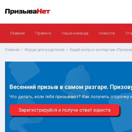
Главная
Правила
Наша команда
Новости
Ста
Главная
Форум для родителей
Задай вопрос экспертам «Призы
Весенний призыв в самом разгаре. Призову
Что делать, если тебя призывают? Как получить отсрочку 
Зарегистрируйся и получи ответ юриста