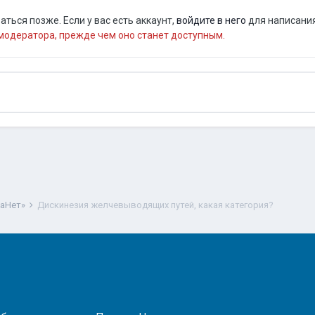
ться позже. Если у вас есть аккаунт,
войдите в него
для написания
одератора, прежде чем оно станет доступным.
ваНет»
Дискинезия желчевыводящих путей, какая категория?