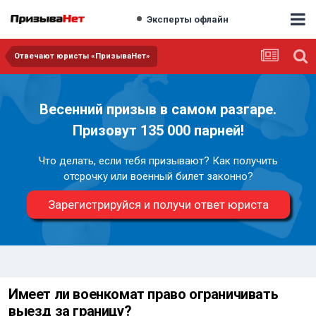
Эксперты офлайн
Отвечают юристы «ПризываНет»
Весенний призыв в самом разгаре.
Призовут 135 000 парней!
Что делать, если тебя призывают? Как получить
отсрочку или военный билет законно?
Зарегистрируйся и получи ответ юриста
Имеет ли военкомат право ограничивать
выезд за границу?