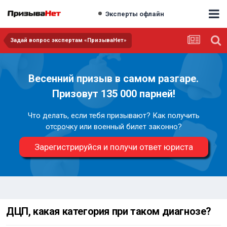
Эксперты офлайн
Задай вопрос экспертам «ПризываНет»
Весенний призыв в самом разгаре.
Призовут 135 000 парней!
Что делать, если тебя призывают? Как получить
отсрочку или военный билет законно?
Зарегистрируйся и получи ответ юриста
ДЦП, какая категория при таком диагнозе?