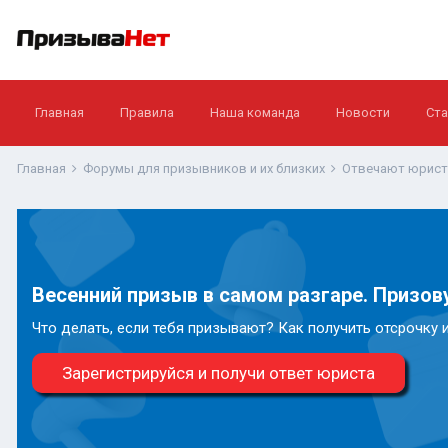
Главная
Правила
Наша команда
Новости
Ста
Главная
Форумы для призывников и их близких
Отвечают юрис
Весенний призыв в самом разгаре. Призову
Что делать, если тебя призывают? Как получить отсрочку 
Зарегистрируйся и получи ответ юриста