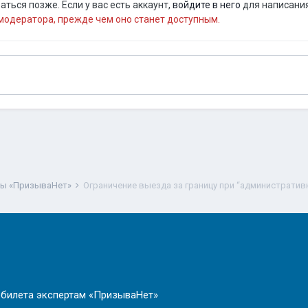
ться позже. Если у вас есть аккаунт,
войдите в него
для написания
одератора, прежде чем оно станет доступным.
ты «ПризываНет»
Ограничение выезда за границу при “административ
 билета экспертам «ПризываНет»