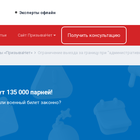
Эксперты офлайн
Получить консультацию
тьи
Сайт ПризываНет
ты «ПризываНет»
Ограничение выезда за границу при “административ
т 135 000 парней!
или военный билет законно?