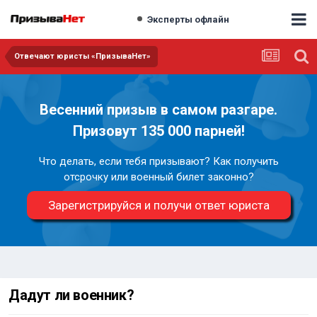
Эксперты офлайн
Отвечают юристы «ПризываНет»
Весенний призыв в самом разгаре.
Призовут 135 000 парней!
Что делать, если тебя призывают? Как получить
отсрочку или военный билет законно?
Зарегистрируйся и получи ответ юриста
Дадут ли военник?