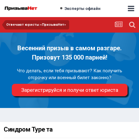
Эксперты офлайн
Отвечают юристы «ПризываНет»
Весенний призыв в самом разгаре.
Призовут 135 000 парней!
Что делать, если тебя призывают? Как получить
отсрочку или военный билет законно?
Зарегистрируйся и получи ответ юриста
Синдром Туре та