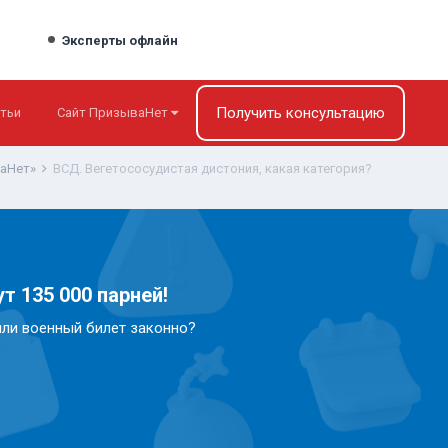
Эксперты офлайн
Получить консультацию
тьи
Сайт ПризываНет
ваНет»
ВСД. Вегетососудистая дистония, какая категория?
т 135 000 парней!
или военный билет законно?