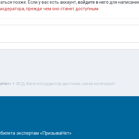
ться позже. Если у вас есть аккаунт,
войдите в него
для написания
одератора, прежде чем оно станет доступным.
ваНет»
ВСД. Вегетососудистая дистония, какая категория?
 билета экспертам «ПризываНет»