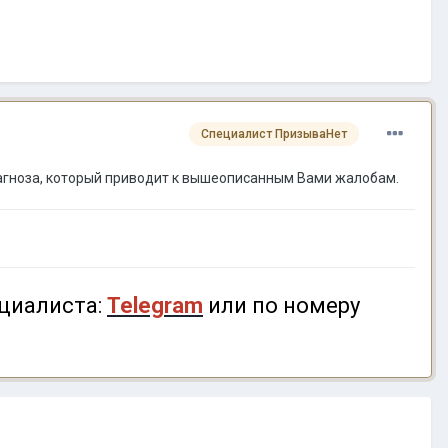
Специалист ПризываНет
иагноза, который приводит к вышеописанным Вами жалобам.
циалиста:
Telegram
или по номеру