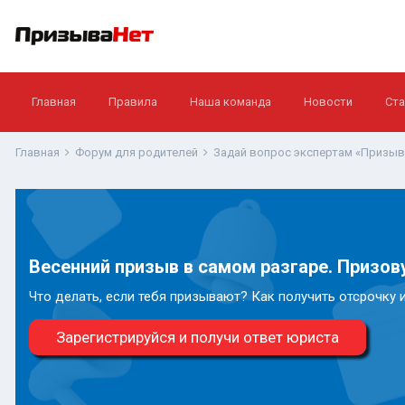
Главная
Правила
Наша команда
Новости
Ста
Главная
Форум для родителей
Задай вопрос экспертам «Призы
Весенний призыв в самом разгаре. Призову
Что делать, если тебя призывают? Как получить отсрочку 
Зарегистрируйся и получи ответ юриста