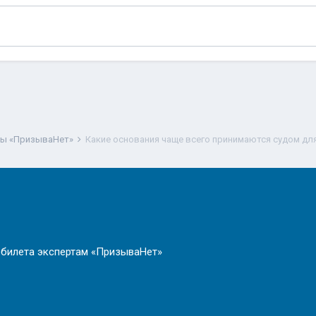
ты «ПризываНет»
 билета экспертам «ПризываНет»