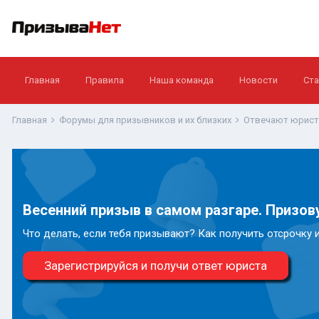
Главная
Правила
Наша команда
Новости
Ста
Главная
Форумы для призывников и их близких
Отвечают юрис
Весенний призыв в самом разгаре. Призову
Что делать, если тебя призывают? Как получить отсрочку 
Зарегистрируйся и получи ответ юриста