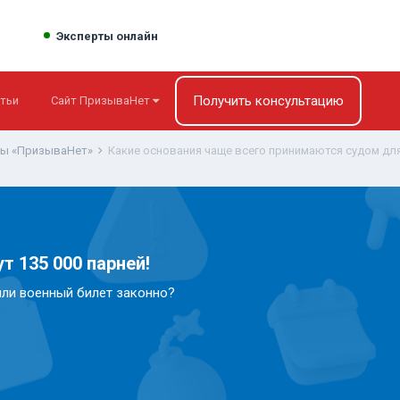
Эксперты онлайн
Получить консультацию
тьи
Сайт ПризываНет
ты «ПризываНет»
т 135 000 парней!
или военный билет законно?