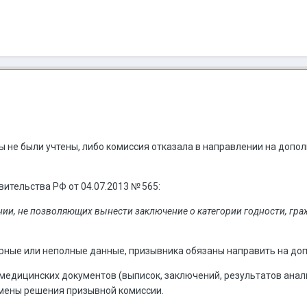
 не были учтены, либо комиссия отказала в направлении на допо
вительства РФ от 04.07.2013 № 565:
нии, не позволяющих вынести заключение о категории годности, г
рные или неполные данные, призывника обязаны направить на до
дицинских документов (выписок, заключений, результатов анализо
мены решения призывной комиссии.