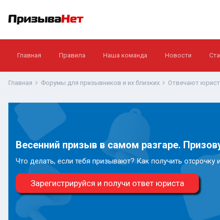
Главная
Правила
Наша команда
Новости
Ста
Главная
Форумы для призывников и их близких
Отвечают юрис
Весенний призыв в самом разгаре. Призову
Что делать, если тебя призывают? Как получить отсрочку 
Зарегистрируйся и получи ответ юриста