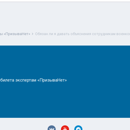
ты «ПризываНет»
Обязан ли я давать объяснения сотрудникам военко
 билета экспертам «ПризываНет»