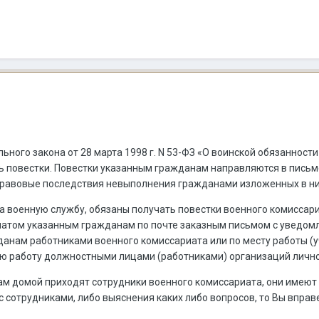
рального закона от 28 марта 1998 г. N 53-ФЗ «О воинской обязанно
ь повестки. Повестки указанным гражданам направляются в письм
правовые последствия невыполнения гражданами изложенных в ни
 военную службу, обязаны получать повестки военного комиссари
том указанным гражданам по почте заказным письмом с уведомле
анам работниками военного комиссариата или по месту работы (
ю работу должностными лицами (работниками) организаций лично
Вам домой приходят сотрудники военного комиссариата, они имеют 
с сотрудниками, либо выяснения каких либо вопросов, то Вы вправ