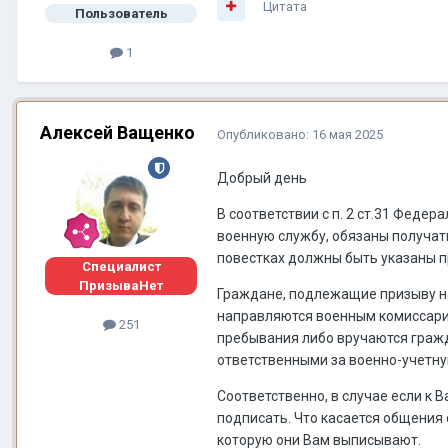
Цитата
Пользователь
1
Алексей Ващенко
Опубликовано:
16 мая 2025
Добрый день
В соответствии с п. 2 ст.31 Феде
военную службу, обязаны получат
повестках должны быть указаны 
Специалист
ПризываНет
Граждане, подлежащие призыву на
направляются военным комиссариа
251
пребывания либо вручаются гражд
ответственными за военно-учетну
Соответственно, в случае если к 
подписать. Что касается общения 
которую они Вам выписывают.