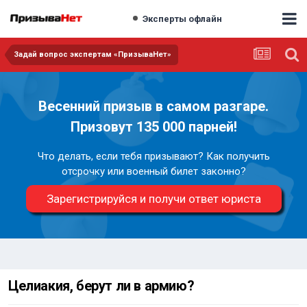
Эксперты офлайн
Задай вопрос экспертам «ПризываНет»
Весенний призыв в самом разгаре.
Призовут 135 000 парней!
Что делать, если тебя призывают? Как получить
отсрочку или военный билет законно?
Зарегистрируйся и получи ответ юриста
Целиакия, берут ли в армию?