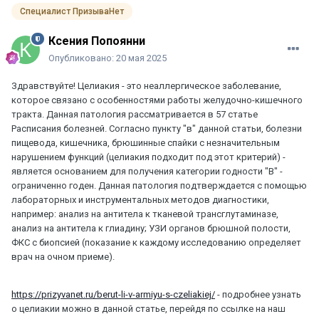
Специалист ПризываНет
Ксения Попоянни
Опубликовано:
20 мая 2025
Здравствуйте! Целиакия - это неаллергическое заболевание,
которое связано с особенностями работы желудочно-кишечного
тракта. Данная патология рассматривается в 57 статье
Расписания болезней. Согласно пункту "в" данной статьи, болезни
пищевода, кишечника, брюшинные спайки с незначительным
нарушением функций (целиакия подходит под этот критерий) -
является основанием для получения категории годности "В" -
ограниченно годен. Данная патология подтверждается с помощью
лабораторных и инструментальных методов диагностики,
например: анализ на антитела к тканевой трансглутаминазе,
анализ на антитела к глиадину; УЗИ органов брюшной полости,
ФКС с биопсией (показание к каждому исследованию определяет
врач на очном приеме).
https://prizyvanet.ru/berut-li-v-armiyu-s-czeliakiej/
- подробнее узнать
о целиакии можно в данной статье, перейдя по ссылке на наш