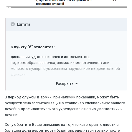
Цитата
К пункту "б" относятся:
дисплазии, удвоение почек и их элементов,
подковообразная почка, аномалии мочеточников или
мочевого пузыря с умеренным нарушением выделительной
функции;
Раскрыть
К пункту "г" относятся:
врожденные аномалии почек без нарушения функций.
В период службы в армии, при наличии показаний, может быть
осуществлена госпитализация в стационар специализированного
Нарушение суммарной выделительной функции почек
лечебно-профилактического учреждения с целью диагностики и
должно быть подтверждено данными лабораторных
лечения.
исследований крови и мочи, рентгеновских (экскреторная
урография, компьютерная томография, ангиография),
Хочу обратить Ваше внимание на то, что категория годности с
ультразвуковых или радионуклидных методов (ренография,
большей доли вероятности будет определяться только после