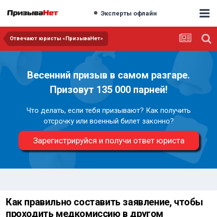
Эксперты офлайн
Отвечают юристы «ПризываНет»
Весенний призыв в самом разгаре.
Призовут 135 000 парней!
Что делать, если тебя призывают? Как получить
отсрочку или военный билет законно?
Зарегистрируйся и получи ответ юриста
Как правильно составить заявление, чтобы
проходить медкомиссию в другом