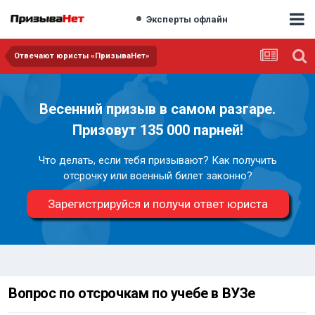
Эксперты офлайн
Отвечают юристы «ПризываНет»
Весенний призыв в самом разгаре.
Призовут 135 000 парней!
Что делать, если тебя призывают? Как получить
отсрочку или военный билет законно?
Зарегистрируйся и получи ответ юриста
Вопрос по отсрочкам по учебе в ВУЗе