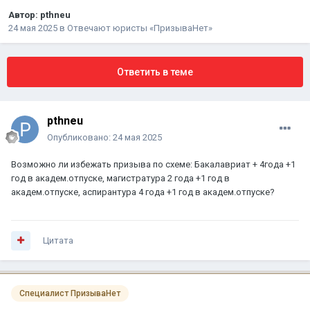
Автор:
pthneu
24 мая 2025
в
Отвечают юристы «ПризываНет»
Ответить в теме
pthneu
Опубликовано:
24 мая 2025
Возможно ли избежать призыва по схеме: Бакалавриат + 4года +1
год в академ.отпуске, магистратура 2 года +1 год в
академ.отпуске, аспирантура 4 года +1 год в академ.отпуске?
Цитата
Специалист ПризываНет