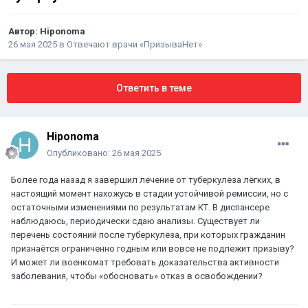
Автор:
Hiponoma
26 мая 2025
в
Отвечают врачи «ПризываНет»
Ответить в теме
Hiponoma
Опубликовано:
26 мая 2025
Более года назад я завершил лечение от туберкулёза лёгких, в
настоящий момент нахожусь в стадии устойчивой ремиссии, но с
остаточными изменениями по результатам КТ. В диспансере
наблюдаюсь, периодически сдаю анализы. Существует ли
перечень состояний после туберкулёза, при которых гражданин
признаётся ограниченно годным или вовсе не подлежит призыву?
И может ли военкомат требовать доказательства активности
заболевания, чтобы «обосновать» отказ в освобождении?