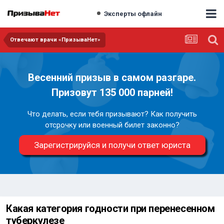
Эксперты офлайн
Отвечают врачи «ПризываНет»
Весенний призыв в самом разгаре.
Призовут 135 000 парней!
Что делать, если тебя призывают? Как получить
отсрочку или военный билет законно?
Зарегистрируйся и получи ответ юриста
Какая категория годности при перенесенном
туберкулезе