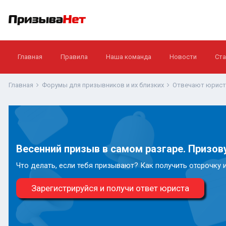
Главная
Правила
Наша команда
Новости
Ста
Главная
Форумы для призывников и их близких
Отвечают юрис
Весенний призыв в самом разгаре. Призову
Что делать, если тебя призывают? Как получить отсрочку 
Зарегистрируйся и получи ответ юриста