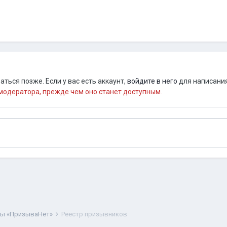
ться позже. Если у вас есть аккаунт,
войдите в него
для написания
одератора, прежде чем оно станет доступным.
ты «ПризываНет»
Реестр призывников