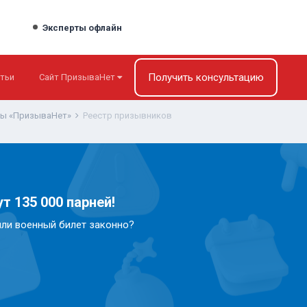
Эксперты офлайн
Получить консультацию
тьи
Сайт ПризываНет
ты «ПризываНет»
Реестр призывников
т 135 000 парней!
или военный билет законно?