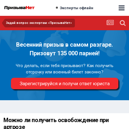
Эксперты офлайн
Задай вопрос экспертам «ПризываНет»
Весенний призыв в самом разгаре.
Призовут 135 000 парней!
Что делать, если тебя призывают? Как получить
отсрочку или военный билет законно?
Зарегистрируйся и получи ответ юриста
Можно ли получить освобождение при
артрозе