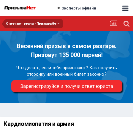
Эксперты офлайн
Отвечают врачи «ПризываНет»
Весенний призыв в самом разгаре.
Призовут 135 000 парней!
Что делать, если тебя призывают? Как получить
отсрочку или военный билет законно?
Зарегистрируйся и получи ответ юриста
Кардиомиопатия и армия