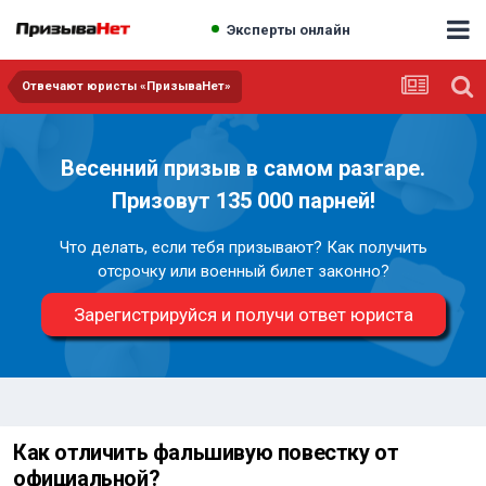
Эксперты онлайн
Отвечают юристы «ПризываНет»
Весенний призыв в самом разгаре.
Призовут 135 000 парней!
Что делать, если тебя призывают? Как получить
отсрочку или военный билет законно?
Зарегистрируйся и получи ответ юриста
Как отличить фальшивую повестку от
официальной?