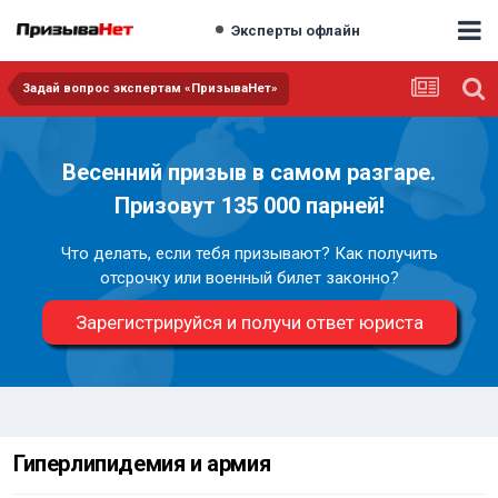
Эксперты офлайн
Задай вопрос экспертам «ПризываНет»
Весенний призыв в самом разгаре.
Призовут 135 000 парней!
Что делать, если тебя призывают? Как получить
отсрочку или военный билет законно?
Зарегистрируйся и получи ответ юриста
Гиперлипидемия и армия