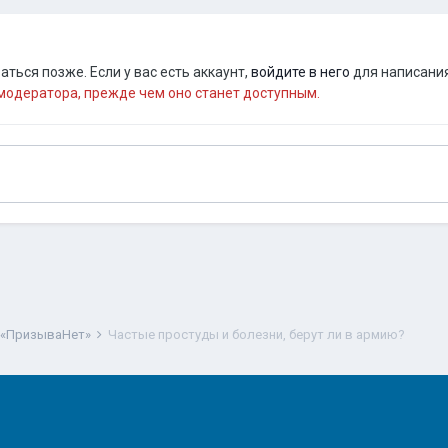
ться позже. Если у вас есть аккаунт,
войдите в него
для написания
одератора, прежде чем оно станет доступным.
 «ПризываНет»
Частые простуды и болезни, берут ли в армию?