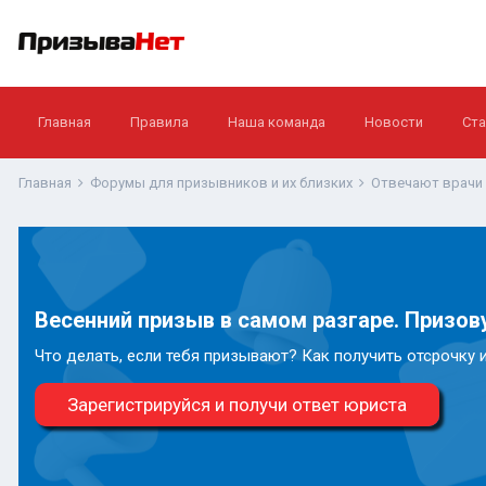
Главная
Правила
Наша команда
Новости
Ста
Главная
Форумы для призывников и их близких
Отвечают врачи
Весенний призыв в самом разгаре. Призову
Что делать, если тебя призывают? Как получить отсрочку 
Зарегистрируйся и получи ответ юриста