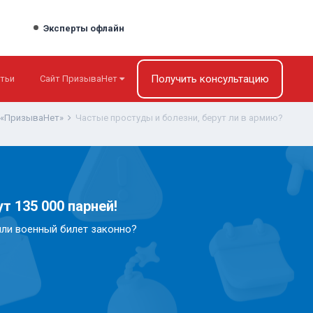
Эксперты офлайн
Получить консультацию
тьи
Сайт ПризываНет
 «ПризываНет»
Частые простуды и болезни, берут ли в армию?
т 135 000 парней!
или военный билет законно?