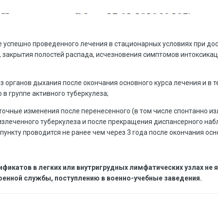
е успешно проведенного лечения в стационарных условиях при до
закрытия полостей распада, исчезновения симптомов интоксикац
з органов дыхания после окончания основного курса лечения и в 
в группе активного туберкулеза;
точные изменения после перенесенного (в том числе спонтанно и
излеченного туберкулеза и после прекращения диспансерного наб
ункту проводится не ранее чем через 3 года после окончания осн
фикатов в легких или внутригрудных лимфатических узлах не 
оенной службы, поступлению в военно-учебные заведения.