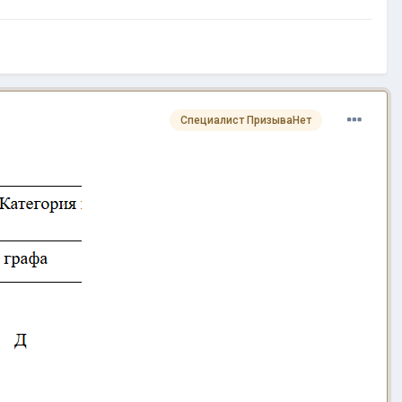
Специалист ПризываНет