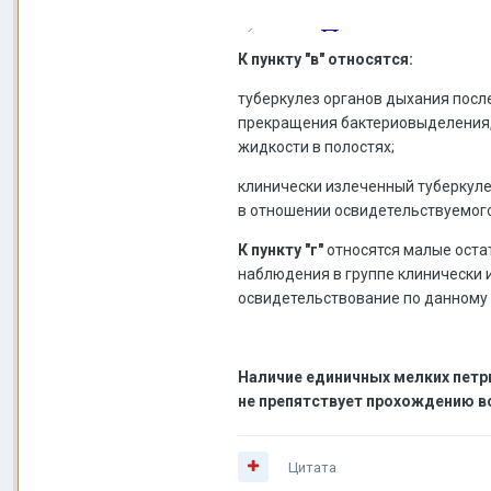
К пункту "в" относятся:
туберкулез органов дыхания посл
прекращения бактериовыделения, 
жидкости в полостях;
клинически излеченный туберкуле
в отношении освидетельствуемого 
К пункту "г"
относятся малые оста
наблюдения в группе клинически 
освидетельствование по данному п
Наличие единичных мелких петри
не препятствует прохождению в
Цитата