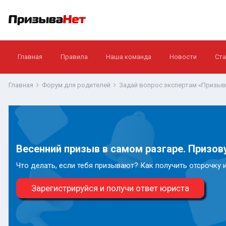
Главная
Правила
Наша команда
Новости
Ста
Главная
Форум для родителей
Задай вопрос экспертам «Призы
Весенний призыв в самом разгаре. Призову
Что делать, если тебя призывают? Как получить отсрочку 
Зарегистрируйся и получи ответ юриста