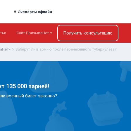
Эксперты офлайн
Получить консультацию
тьи
Сайт ПризываНет
ваНет»
Заберут ли в армию после перенесенного туберкулеза?
т 135 000 парней!
или военный билет законно?