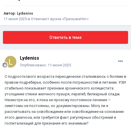
Автор:
Lydeniss
11 июня 2025
в
Отвечают врачи «ПризываНет»
Ответить в теме
Lydeniss
Опубликовано:
11 июня 2025
С подросткового возраста периодически сталкиваюсь с болями в
правом подреберье, особенно после погрешностей в питании. УЗИ
стабильно показывает признаки хронического холецистита:
утолщение стенки желчного пузыря, перегиб, билиарный сладж.
Несмотря на это, я пока не прохожу постоянное лечение —
симптомы не постоянны, но документированы. Могу ли я
рассчитывать на освобождение или освобождение на основании
этого диагноза, или требуется факт регулярных обострений и
госпитализаций для признания его значимым?