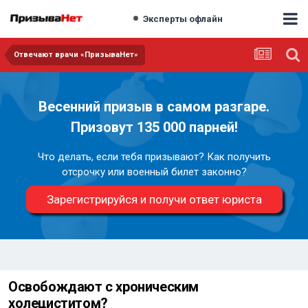
Эксперты офлайн
Отвечают врачи «ПризываНет»
Весенний призыв в самом разгаре.
Призовут 135 000 парней!
Что делать, если тебя призывают? Как получить
отсрочку или военный билет законно?
Зарегистрируйся и получи ответ юриста
Освобождают с хроническим
холециститом?