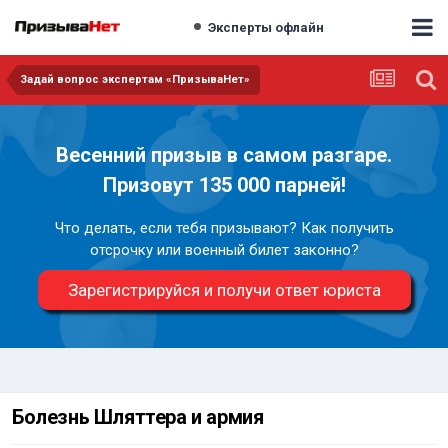
Эксперты офлайн
Задай вопрос экспертам «ПризываНет»
Весенний призыв в самом разгаре.
Призовут 135 000 парней!
Что делать, если тебя призывают? Как получить
отсрочку или военный билет законно?
Зарегистрируйся и получи ответ юриста
Болезнь Шляттера и армия